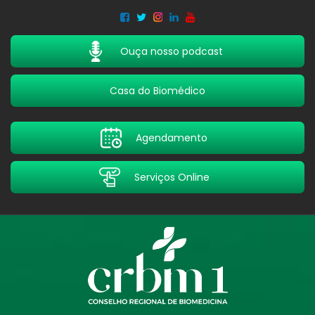
Acessar
Acessar
o
a
conteúdo
navegação
Ouça nosso podcast
Casa do Biomédico
Agendamento
Serviços Online