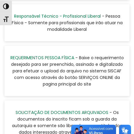
Alternar alto contraste
Responsável Técnico - Profissional Liberal
- Pessoa
Alternar tamanho da fonte
Física - Somente para profissionais que irão atuar na
modalidade Liberal
REQUERIMENTOS PESSOA FÍSICA
- Baixe o requerimento
desejado para ser preenchido, assinado e digitalizado
para efetuar o upload do arquivo no sistema SISCAF
com acesso através do botão SERVIÇOS ONLINE da
pagina principal do site
SOLICITAÇÃO DE DOCUMENTOS ARQUIVADOS
- Os
documentos do inscrito ficam sob a guarda da
autarquia e somente são liberados para o titular dos
dados interessado através dos serviços online