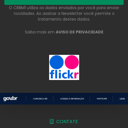
O CRBM1 utiliza os dados enviados por você para enviar
novidades. Ao assinar a Newsletter você permite o
tratamento destes dados.
Saiba mais em
AVISO DE PRIVACIDADE
COMUNICA BR
ACESSO À INFORMAÇÃO
PARTICIPE
LEGISL
IR
PARA
O
CONTEÚDO
CONTATE