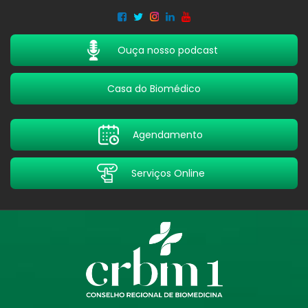
Acessar
Acessar
o
a
conteúdo
navegação
Ouça nosso podcast
Casa do Biomédico
Agendamento
Serviços Online