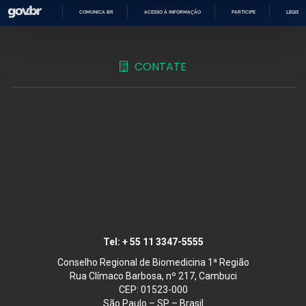
COMUNICA BR
ACESSO À INFORMAÇÃO
PARTICIPE
LEGISL
IR
PARA
O
CONTEÚDO
CONTATE
Tel:
+ 55 11 3347-5555
Conselho Regional de Biomedicina 1ª Região
Rua Clímaco Barbosa, nº 217, Cambuci
CEP: 01523-000
São Paulo – SP – Brasil