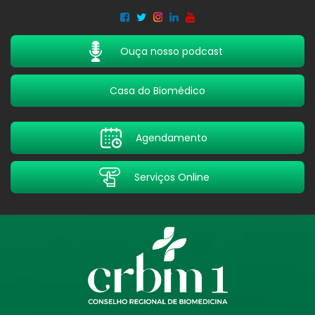
Acessar
Acessar
o
a
conteúdo
navegação
Ouça nosso podcast
Casa do Biomédico
Agendamento
Serviços Online