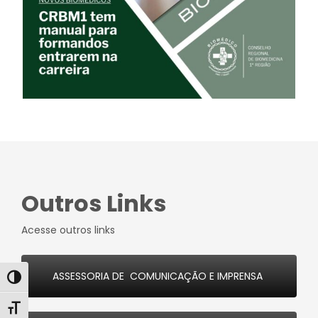
Outros Links
Acesse outros links
ASSESSORIA DE COMUNICAÇÃO E IMPRENSA
Alternar alto contraste
Alternar tamanho da fonte