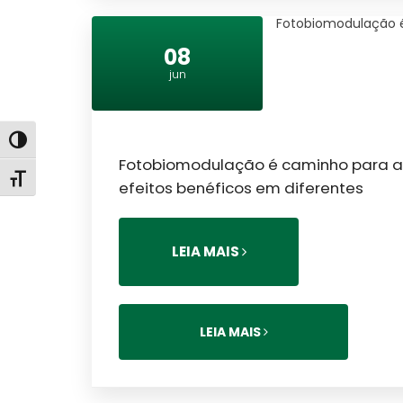
Fotobiomodulação é
08
jun
Alternar alto contraste
Fotobiomodulação é caminho para acel
Alternar tamanho da fonte
efeitos benéficos em diferentes
LEIA MAIS
LEIA MAIS