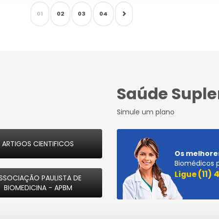
01
02
03
04
Saúde Supl
Simule um plano
ARTIGOS CIENTIFICOS
Os melhore
Biomédicos 
(11)
Ligue
SSOCIAÇÃO PAULISTA DE
BIOMEDICINA - APBM