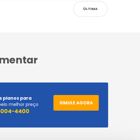
ÚLTIMA
ementar
s planos para
SIMULE AGORA
pelo melhor preço
 4004-4400