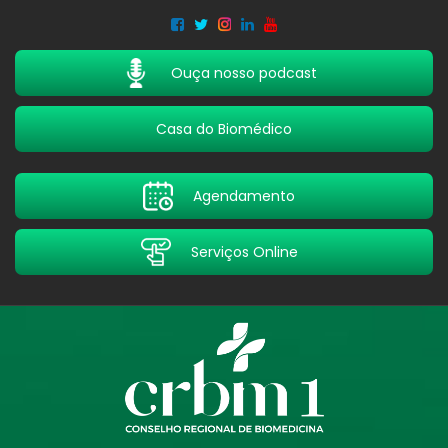
Acessar
Acessar
o
a
conteúdo
navegação
Ouça nosso podcast
Casa do Biomédico
Agendamento
Serviços Online