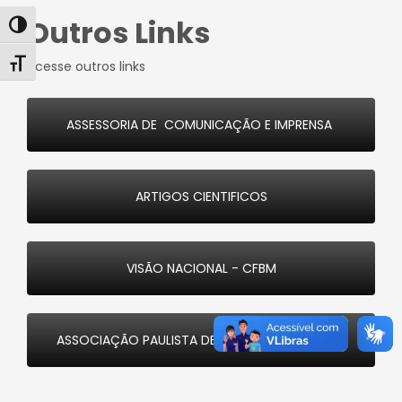
Outros Links
Alternar alto contraste
Alternar tamanho da fonte
Acesse outros links
ASSESSORIA DE COMUNICAÇÃO E IMPRENSA
ARTIGOS CIENTIFICOS
VISÃO NACIONAL - CFBM
ASSOCIAÇÃO PAULISTA DE BIOMEDICINA - APBM