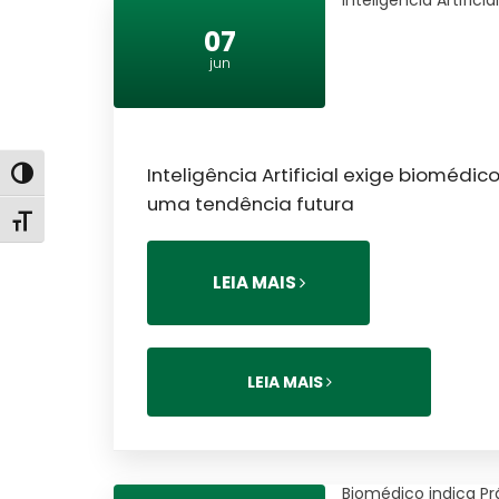
Inteligência Artifi
07
jun
Inteligência Artificial exige biomédic
Alternar alto contraste
uma tendência futura
Alternar tamanho da fonte
LEIA MAIS
LEIA MAIS
Biomédico indica Prá