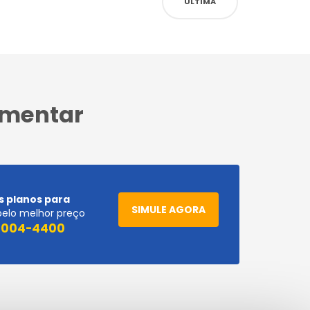
ÚLTIMA
ementar
s planos para
SIMULE AGORA
pelo melhor preço
 4004-4400