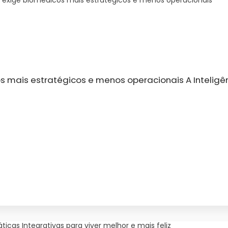
cial exige biomédicos mais estratégicos e menos operacionais
os mais estratégicos e menos operacionais A Inteligênci
ticas Integrativas para viver melhor e mais feliz