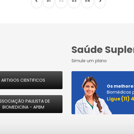
01
02
03
04
Saúde Supl
Simule um plano
ARTIGOS CIENTIFICOS
Os melhore
Biomédicos 
(11)
Ligue
SSOCIAÇÃO PAULISTA DE
BIOMEDICINA - APBM