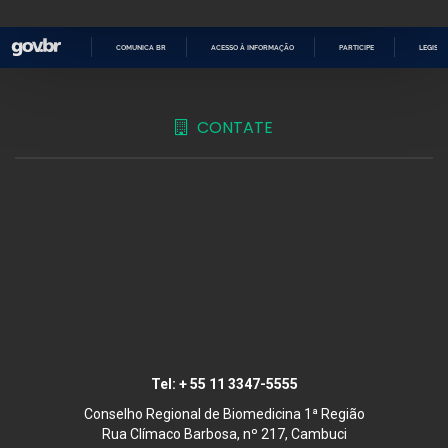
COMUNICA BR
ACESSO À INFORMAÇÃO
PARTICIPE
LEGISL
IR
PARA
O
CONTEÚDO
CONTATE
Tel:
+ 55 11 3347-5555
Conselho Regional de Biomedicina 1ª Região
Rua Clímaco Barbosa, nº 217, Cambuci