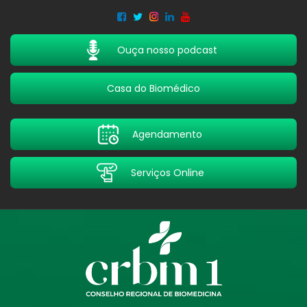
Acessar
Acessar
o
a
conteúdo
navegação
Ouça nosso podcast
Casa do Biomédico
Agendamento
Serviços Online