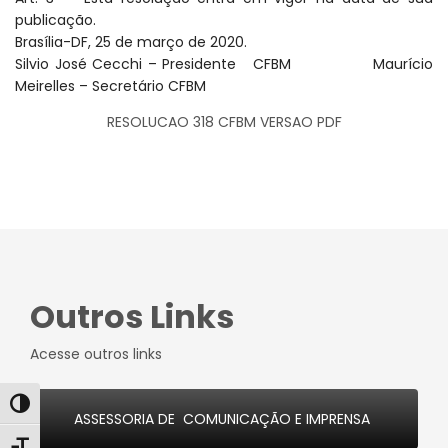
publicação.
Brasília-DF, 25 de março de 2020.
Silvio José Cecchi – Presidente CFBM Maurício
Meirelles – Secretário CFBM
RESOLUCAO 318 CFBM VERSAO PDF
Outros Links
Acesse outros links
Alternar alto contraste
ASSESSORIA DE COMUNICAÇÃO E IMPRENSA