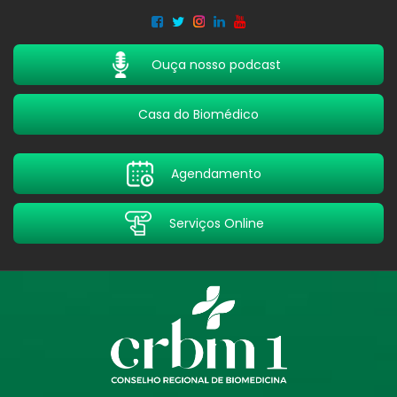
Acessar
Acessar
o
a
conteúdo
navegação
Ouça nosso podcast
Casa do Biomédico
Agendamento
Serviços Online