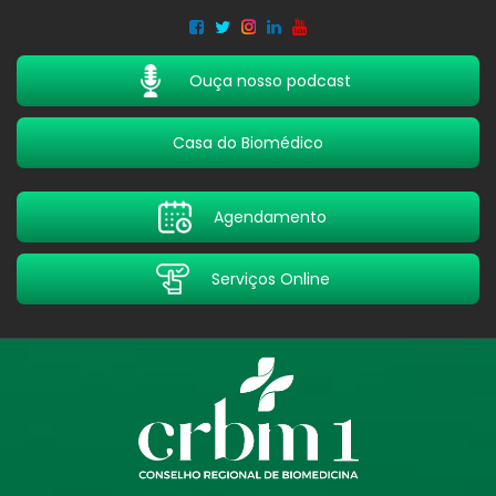
Acessar
Acessar
o
a
conteúdo
navegação
Ouça nosso podcast
Casa do Biomédico
Agendamento
Serviços Online